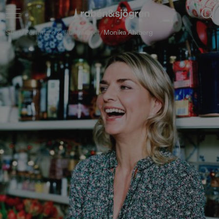
Start
/
Författare & illustratörer
/
Monika Ahlberg