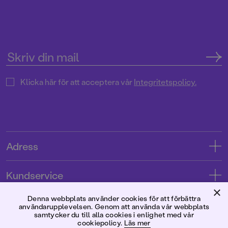
Klicka här för att acceptera vår
Integritetspolicy.
Adress
Adress
Kundservice
08-769 88 00
×
Kontakta oss
Denna webbplats använder cookies för att förbättra
Förlaget
Tryckerigatan 4
användarupplevelsen. Genom att använda vår webbplats
Kundservice
samtycker du till alla cookies i enlighet med vår
cookiepolicy.
Läs mer
Om oss
103 12 Stockholm