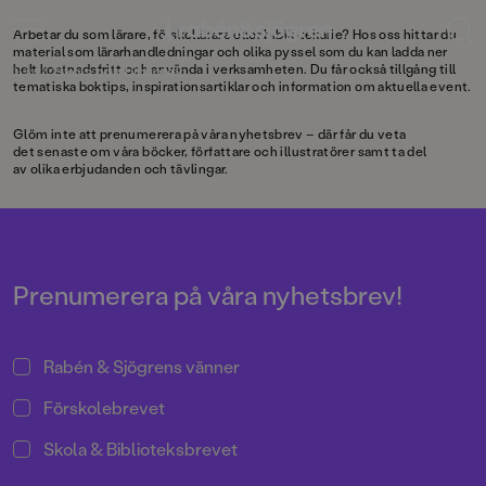
UTFORSKA
UTFORSKA
UTFORSKA
Arbetar du som lärare, förskollärare eller bibliotekarie? Hos oss hittar du
material som lärarhandledningar och olika pyssel som du kan ladda ner
Start
helt kostnadsfritt och använda i verksamheten. Du får också tillgång till
/
Skola och bibliotek
tematiska boktips, inspirationsartiklar och information om aktuella event.
Glöm inte att prenumerera på våra nyhetsbrev – där får du veta
det senaste om våra böcker, författare och illustratörer samt ta del
av olika erbjudanden och tävlingar.
Prenumerera på våra nyhetsbrev!
Rabén & Sjögrens vänner
Förskolebrevet
Skola & Biblioteksbrevet