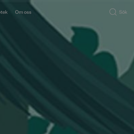
otek
Om oss
Sök