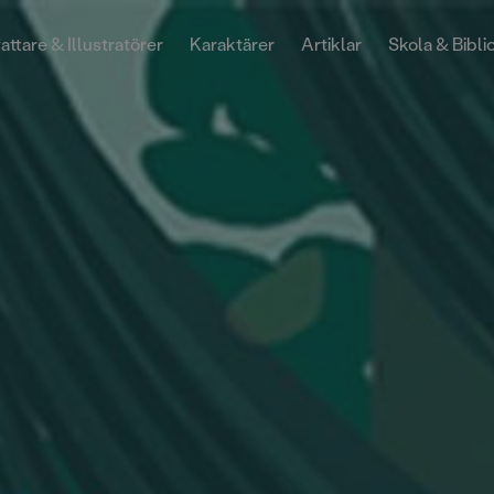
attare & Illustratörer
Karaktärer
Artiklar
Skola & Bibli