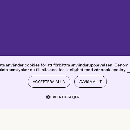
illiam Ste
s använder cookies för att förbättra användarupplevelsen. Genom 
ats samtycker du till alla cookies i enlighet med vår cookiepolicy.
L
ACCEPTERA ALLA
AVVISA ALLT
VISA DETALJER
PRESTANDA
INRIKTNING
FUNKTIONER