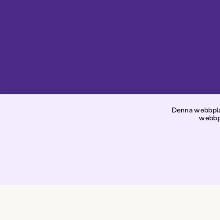
W
Denna webbplat
webbpl