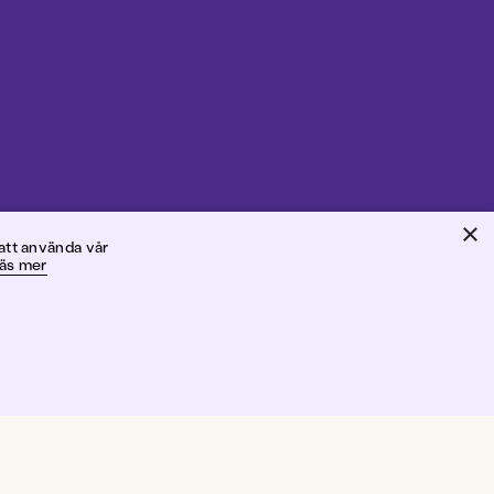
×
ig
att använda vår
äs mer