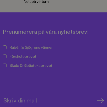
henne tidigare i fyra färgstarka
henne tidigare i fyra
Nell på vintern
bilderböcker; Nell leker inne,
bilderböcker; Nell le
Räkna med Nell, Nell på våren och
Räkna med Nell, Nel
Nell på sommaren. Nu kommer
Nell på sommaren.
Nells böcker om hösten respektive
Nells böcker om hös
vintern.
vintern.
Prenumerera på våra nyhetsbrev!
Rabén & Sjögrens vänner
Förskolebrevet
Skola & Biblioteksbrevet