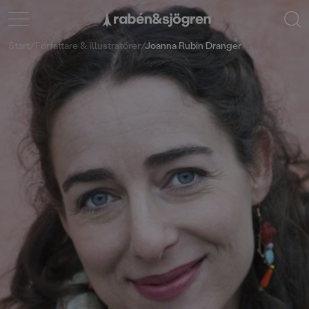
Start
/
Författare & illustratörer
/
Joanna Rubin Dranger