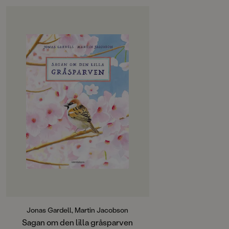
OM BOKEN
Jonas Gardell har skrivit en klassisk
saga med underbara illustrationer
av Martin Jacobson.
En dag kommer en liten gråsparv
till trädgården där den malliga
blåmesen och den självupptagna
talgoxen bor. Gråsparven är trött
och frusen och blir förvisad till det
kala trädet allra längst bort i
trädgården. Men allt är inte vad det
ser ut att vara.
Sagan om den lilla gråsparven är en
magisk bilderbok att gå på
upptäcktsfärd i och läsa om och om
igen.
Jonas Gardell, Martin Jacobson
Sagan om den lilla gråsparven