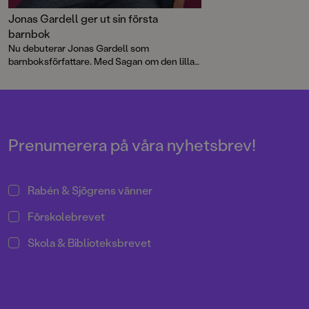
Jonas Gardell ger ut sin första
barnbok
Nu debuterar Jonas Gardell som
barnboksförfattare. Med Sagan om den lilla
gråsparven har han skrivit en klassisk saga
med illustrationer av Martin Jacobson.
Prenumerera på våra nyhetsbrev!
Rabén & Sjögrens vänner
Förskolebrevet
Skola & Biblioteksbrevet