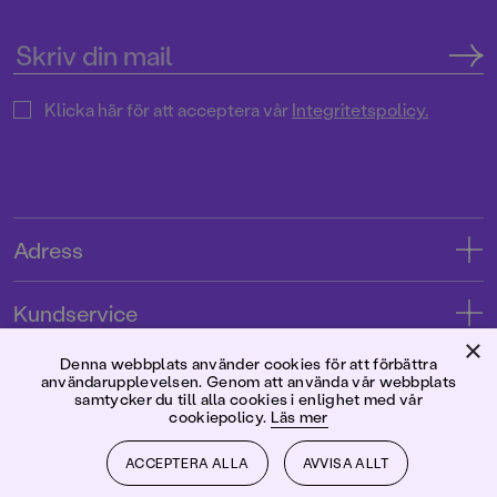
Klicka här för att acceptera vår
Integritetspolicy.
Adress
Adress
Kundservice
08-769 88 00
×
Kontakta oss
Denna webbplats använder cookies för att förbättra
Förlaget
användarupplevelsen. Genom att använda vår webbplats
Tryckerigatan 4
Kundservice
samtycker du till alla cookies i enlighet med vår
cookiepolicy.
Läs mer
Om oss
103 12 Stockholm
Följ oss
Användarvillkor intressenter
Jobba hos oss
ACCEPTERA ALLA
AVVISA ALLT
Org.nr: 556045-7748
Användarvillkor nyhetsbrev
Facebook