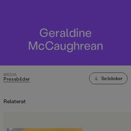
Geraldine
McCaughrean
MEDIA
Se böcker
Pressbilder
Relaterat
OM BOKEN