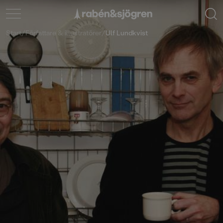
Start
/
Författare & illustratörer
/
Ulf Lundkvist