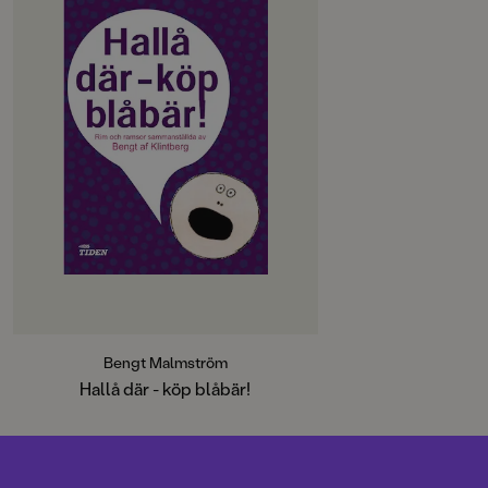
I Hallå där ? köp blåbär! har
folklivsforskaren Bengt af Klintberg
samlat in rim och ramsor från hela
landet. Här finns rim om Gustav
Vasa, Hitler, Buffalo Bill och Jan
Banan. Magiska ramsor,
räkneramsor, ålderdomliga
vaggvisor. "Har herrarna hört hur
här har hänt? Hans Hanssons halta
höna har haft hosta hela halva
hösten." Från 7 år.
Bengt Malmström
Hallå där - köp blåbär!