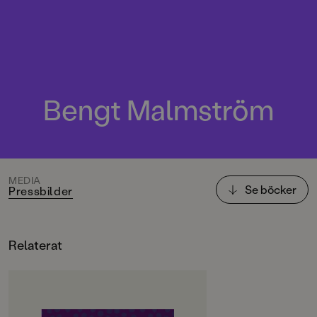
Bengt Malmström
MEDIA
Se böcker
Pressbilder
Relaterat
OM BOKEN