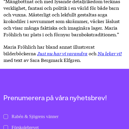
”Mångbottnat och med lysande detaljrikedom tecknas
verklighet, fantasi och politik i en värld för både barn
och vuxna. Mästerligt och lekfullt gestaltas arga
krokodiler i sovrummet som skrämmer, väcker läslust
och visar många faktiska och imaginära lager. Maria
Fröhlich tar plats i och förnyar barnbokstraditionen.”
Maria Fröhlich har bland annat illustrerat
bilderböckerna
Just nu har vi varandra
och
Nu leker vi!
med text av Sara Bergmark Elfgren.
Prenumerera på våra nyhetsbrev!
Rabén & Sjögrens vänner
Förskolebrevet