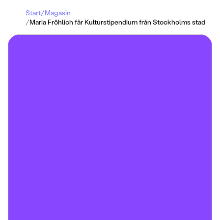
Start
/
Magasin
/
Maria Fröhlich får Kulturstipendium från Stockholms stad