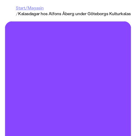
Start
/
Magasin
/
Kalasdagar hos Alfons Åberg under Göteborgs Kulturkalas