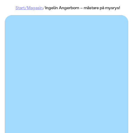
Start
/
Magasin
/
Ingelin Angerborn – mästare på mysrys!