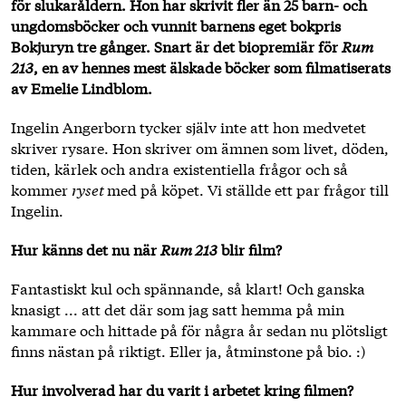
för slukaråldern. Hon har skrivit fler än 25 barn- och
ungdomsböcker och vunnit barnens eget bokpris
Bokjuryn tre gånger. Snart är det biopremiär för
Rum
213
, en av hennes mest älskade böcker som filmatiserats
av Emelie Lindblom.
Ingelin Angerborn tycker själv inte att hon medvetet
skriver rysare. Hon skriver om ämnen som livet, döden,
tiden, kärlek och andra existentiella frågor och så
kommer
ryset
med på köpet. Vi ställde ett par frågor till
Ingelin.
Hur känns det nu när
Rum 213
blir film?
Fantastiskt kul och spännande, så klart! Och ganska
knasigt ... att det där som jag satt hemma på min
kammare och hittade på för några år sedan nu plötsligt
finns nästan på riktigt. Eller ja, åtminstone på bio. :)
Hur involverad har du varit i arbetet kring filmen?