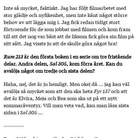
Inte så mycket, faktiskt. Jag har följt filmarbetet med
stor glädje och nyfikenhet, men inte känt något större
behov av att lägga mig i. Jag fick redan tidigt stort
förtroende för de som jobbat med filmen och kom fram
till att det nog var bäst att de liksom fick göra sin film på
sitt sätt. Jag visste ju att de skulle göra något bra!
Rum 213
är den första boken i en serie om tre fristående
delar. Andra delen,
Sal 305
, kom förra året. Kan du
avslöja något om tredje och sista delen?
Haha, nej, det är ju hemligt. Men okej då ... jag kan väl
avslöja så mycket som att den ska heta
Fyr 137
och att
det är Elvira, Meja och Bea som ska ut på ett nytt
sommaräventyr. Vill man veta vad, kan man läsa sista
sidan i
Sal 305
...
-----------