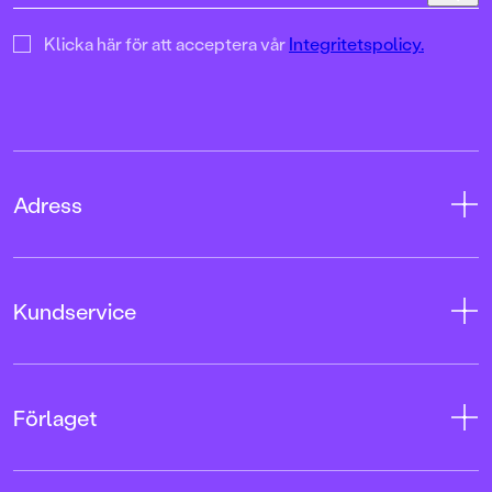
Klicka här för att acceptera vår
Integritetspolicy.
Adress
Adress
Kundservice
08-769 88 00
Tryckerigatan 4
Kontakta oss
Förlaget
103 12 Stockholm
Kundservice
Org.nr: 556045-7748
Användarvillkor intressenter