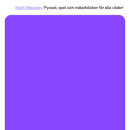
Start
/
Magasin
/
Pyssel, spel och målarböcker för alla väder!