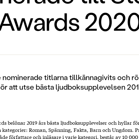
Awards 202
 nominerade titlarna tillkännagivits och r
för att utse bästa ljudboksupplevelsen 201
ds belönar 2019 års bästa ljudboksupplevelser och hyllar fö
em kategorier: Roman, Spänning, Fakta, Barn och Ungdom. Pr
 både författare och inläsare i varje kategori, består av 10 00