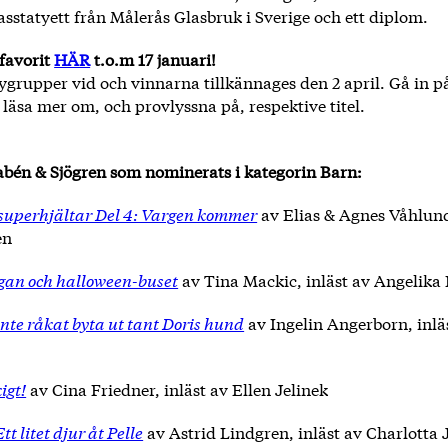
sstatyett från Målerås Glasbruk i Sverige och ett diplom.
 favorit
HÄR
t.o.m 17 januari!
ygrupper vid och vinnarna tillkännages den 2 april. Gå in 
 läsa mer om, och provlyssna på, respektive titel.
Rabén & Sjögren som nominerats i kategorin Barn:
superhjältar Del 4: Vargen kommer
av Elias & Agnes Våhlund
en
an och halloween-buset
av Tina Mackic, inläst av Angelika 
nte råkat byta ut tant Doris hund
av Ingelin Angerborn, inlä
igt!
av Cina Friedner, inläst av Ellen Jelinek
t litet djur åt Pelle
av Astrid Lindgren, inläst av Charlotta