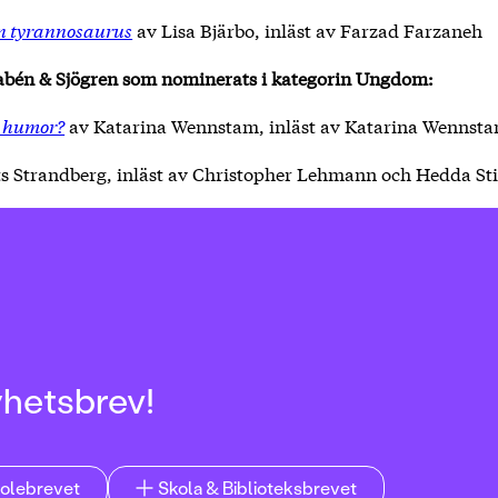
en tyrannosaurus
av Lisa Bjärbo, inläst av Farzad Farzaneh
Rabén & Sjögren som nominerats i kategorin Ungdom:
n humor?
av Katarina Wennstam, inläst av Katarina Wennst
s Strandberg, inläst av Christopher Lehmann och Hedda Sti
yhetsbrev!
olebrevet
Skola & Biblioteksbrevet