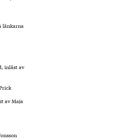
på länkarna
, inläst av
Prick
st av Maja
 Jonsson