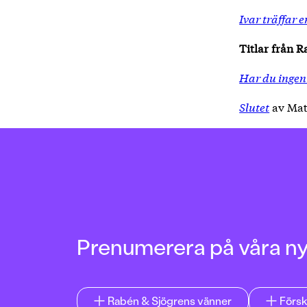
Ivar träffar 
Titlar från 
Har du inge
Slutet
av Mat
Prenumerera på våra n
Rabén & Sjögrens vänner
Försk