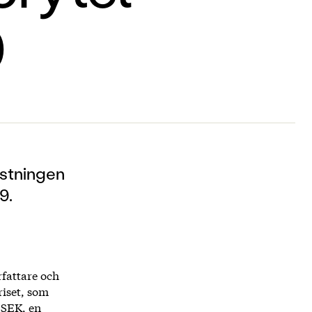
0
östningen
9.
rfattare och
iset, som
0 SEK, en