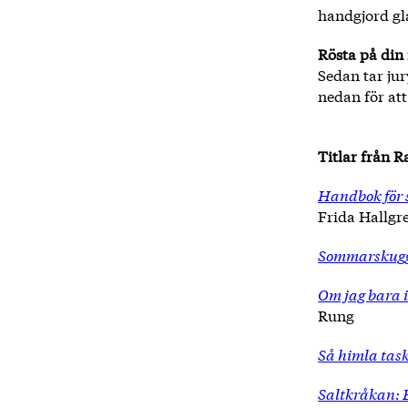
handgjord gla
Rösta på din
Sedan tar jur
nedan för att
Titlar från 
Handbok för 
Frida Hallgr
Sommarskugg
Om jag bara i
Rung
Så himla task
Saltkråkan: Et