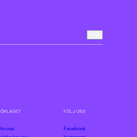
FÖRLAGET
FÖLJ OSS
Om oss
Facebook
obba hos oss
Instagram