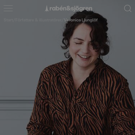
Start
/
Författare & illustratörer
/
Veronica Ljunglöf