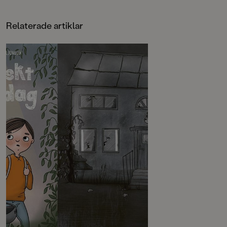
morbror David på hans gård, men
Emelie Andréns och 
Vilma är inte som vanligt. Hon och
serie om Hugo och V
Alex börjar bråka och Vilma blir
kapitel, många illus
Relaterade artiklar
jättearg - och elak. Vad är det som
vardagsnära spänni
har hänt med henne? Som tur är
böckerna perfekta f
förstår morbror David snart vad det
nybörjarläsare som ä
är som gör Vilma så arg.
kapitelböcker. Boke
ett kapitel med rece
Tokigt på en torsdag är fjärde delen
koppling till handli
i en ny serie av Emelie Andrén och
Vera Ljunglöf. Korta kapitel, många
illustrationer och vardagsnära
spänning gör böckerna perfekta för
de nybörjarläsare som är redo för
kapitelböcker.