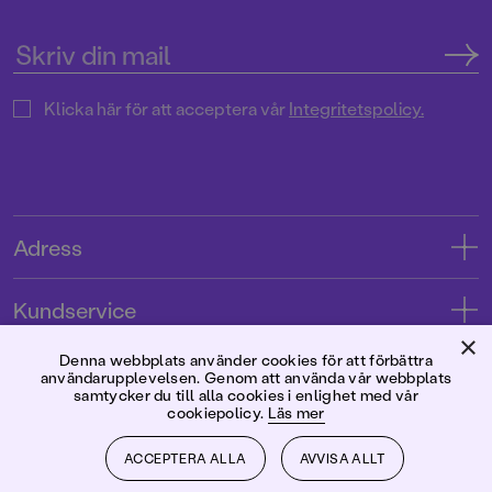
Klicka här för att acceptera vår
Integritetspolicy.
Adress
Adress
Kundservice
08-769 88 00
×
Kontakta oss
Denna webbplats använder cookies för att förbättra
Förlaget
användarupplevelsen. Genom att använda vår webbplats
Tryckerigatan 4
Kundservice
samtycker du till alla cookies i enlighet med vår
cookiepolicy.
Läs mer
Om oss
103 12 Stockholm
Följ oss
Användarvillkor intressenter
Jobba hos oss
ACCEPTERA ALLA
AVVISA ALLT
Org.nr: 556045-7748
Användarvillkor nyhetsbrev
Facebook