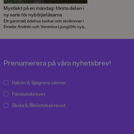
Mystiskt på en måndag: första delen i
ny serie för nybörjarläsarna
Ett gammalt ödehus lockar och skrämmer i
Emelie Andrén och Veronica Ljunglöfs nya
bok för lågstadiebarn, Mystiskt på en
måndag. Det är en mysrysig berättelse med
korta kapitel och många illustrationer, tänkt
för nybörjarläsarna.
Prenumerera på våra nyhetsbrev!
Rabén & Sjögrens vänner
Förskolebrevet
Skola & Biblioteksbrevet