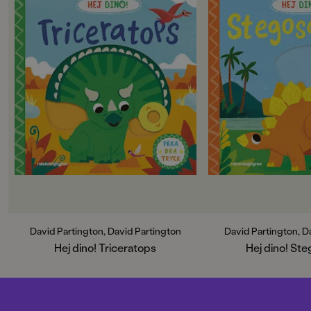
Interaktiv pekbok för alla små
Interaktiv pekbok fö
dinoälskare!
dinoälskare!
Dra, snurra och peka! Första
Dra, snurra och peka
faktaboken för de allra minsta
faktaboken för de al
dinosaurieälskarna.Lär känna
dinosaurieälskarna.
triceratops – tung som en lastbil
Lär känna stegosaur
och med hundratals tänder! I den
en buss och med en
här färgglada kartongboken med
svansen! I den här f
rörliga delar får du följa med din
kartongboken med rö
favoritdinosaurie när den letar
du följa med din fa
efter mat och leker kull!Läs
på promenad när den
också:Hej dino! StegosaurusHej
mat.Läs också:Hej d
dino! Tyrannosaurus rexHej dino!
TriceratopsHej dino
Diplodocus
Tyrannosaurus rexH
Diplodocus
David Partington, David Partington
David Partington, D
Hej dino! Triceratops
Hej dino! St