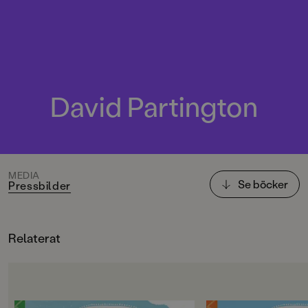
David Partington
MEDIA
Se böcker
Pressbilder
Relaterat
OM BOKEN
OM BOKEN