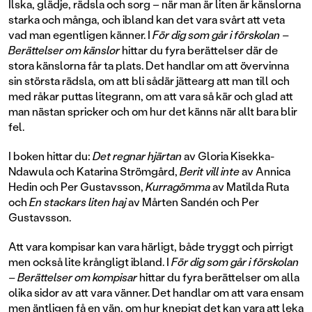
Ilska, glädje, rädsla och sorg – när man är liten är känslorna
starka och många, och ibland kan det vara svårt att veta
vad man egentligen känner. I
För dig som går i förskolan –
Berättelser om känslor
hittar du fyra berättelser där de
stora känslorna får ta plats. Det handlar om att övervinna
sin största rädsla, om att bli sådär jättearg att man till och
med råkar puttas litegrann, om att vara så kär och glad att
man nästan spricker och om hur det känns när allt bara blir
fel.
I boken hittar du:
Det regnar hjärtan
av Gloria Kisekka-
Ndawula och Katarina Strömgård,
Berit vill inte
av Annica
Hedin och Per Gustavsson,
Kurragömma
av Matilda Ruta
och
En stackars liten haj
av Mårten Sandén och Per
Gustavsson.
Att vara kompisar kan vara härligt, både tryggt och pirrigt
men också lite krångligt ibland. I
För dig som går i förskolan
– Berättelser om kompisar
hittar du fyra berättelser om alla
olika sidor av att vara vänner. Det handlar om att vara ensam
men äntligen få en vän, om hur knepigt det kan vara att leka