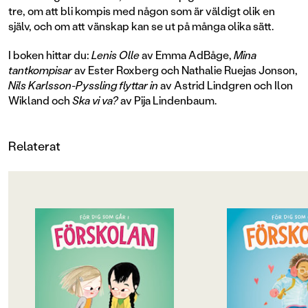
tre, om att bli kompis med någon som är väldigt olik en
själv, och om att vänskap kan se ut på många olika sätt.
I boken hittar du:
Lenis Olle
av Emma AdBåge,
Mina
tantkompisar
av Ester Roxberg och Nathalie Ruejas Jonson,
Nils Karlsson-Pyssling flyttar in
av Astrid Lindgren och Ilon
Wikland och
Ska vi va?
av Pija Lindenbaum.
Relaterat
OM BOKEN
OM BOKEN
"Fyra pärlor, med hög
Fyra fantastiska bil
igenkänningsfaktor, som lyfter
maffig samlingsvol
vänskapens många sidor på ett
KÄNSLOR! Rolig oc
varsamt och väldigt fint sätt. Betyg:
läsning för alla barn
5 av 5 (Briljant)" - BTJ
förskolan.