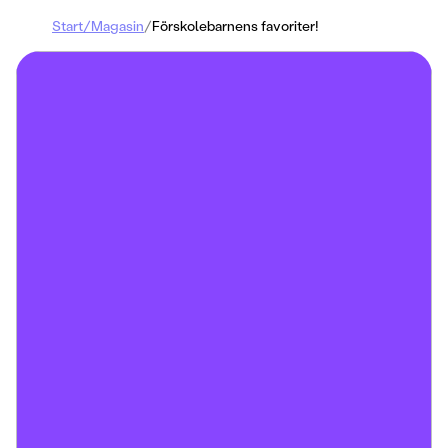
Start
/
Magasin
/
Förskolebarnens favoriter!