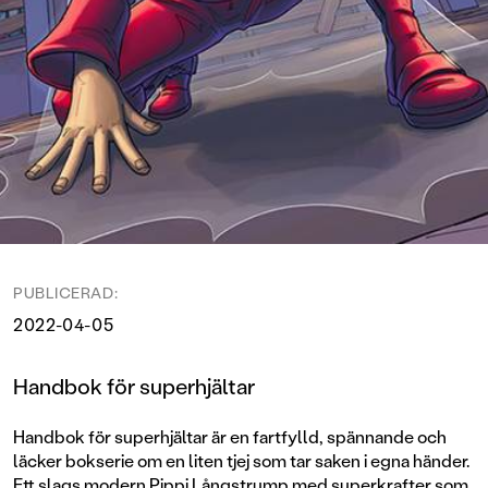
PUBLICERAD:
2022-04-05
Handbok för superhjältar
Handbok för superhjältar är en fartfylld, spännande och
läcker bokserie om en liten tjej som tar saken i egna händer.
Ett slags modern Pippi Långstrump med superkrafter som