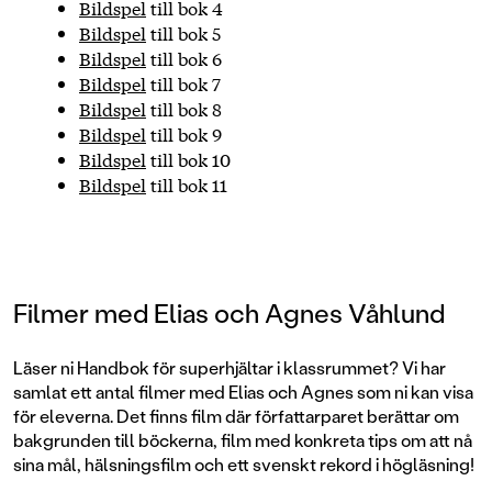
Bildspel
till bok 4
Bildspel
till bok 5
Bildspel
till bok 6
Bildspel
till bok 7
Bildspel
till bok 8
Bildspel
till bok 9
Bildspel
till bok 10
Bildspel
till bok 11
Filmer med Elias och Agnes Våhlund
Läser ni Handbok för superhjältar i klassrummet? Vi har
samlat ett antal filmer med Elias och Agnes som ni kan visa
för eleverna. Det finns film där författarparet berättar om
bakgrunden till böckerna, film med konkreta tips om att nå
sina mål, hälsningsfilm och ett svenskt rekord i högläsning!