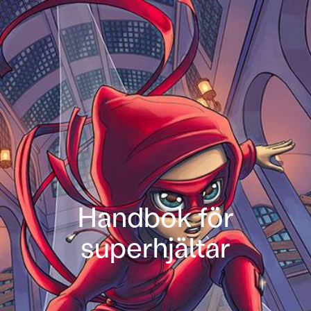
Handbok för
superhjältar