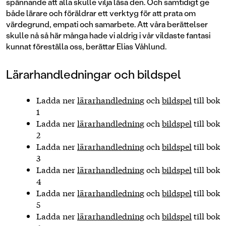
spännande att alla skulle vilja läsa den. Och samtidigt ge
både lärare och föräldrar ett verktyg för att prata om
värdegrund, empati och samarbete. Att våra berättelser
skulle nå så här många hade vi aldrig i vår vildaste fantasi
kunnat föreställa oss, berättar Elias Våhlund.
Lärarhandledningar och bildspel
Ladda ner
lärarhandledning
och
bildspel
till bok
1
Ladda ner
lärarhandledning
och
bildspel
till bok
2
Ladda ner
lärarhandledning
och
bildspel
till bok
3
Ladda ner
lärarhandledning
och
bildspel
till bok
4
Ladda ner
lärarhandledning
och
bildspel
till bok
5
Ladda ner
lärarhandledning
och
bildspel
till bok