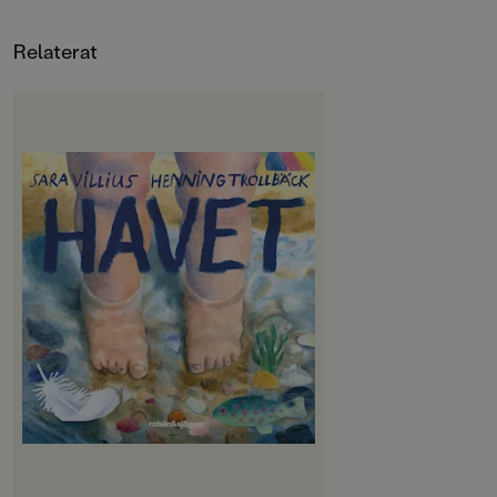
Relaterat
OM BOKEN
Ett regn
Ett ägg och solSen havetHavet är en
bok om naturens rytm och tiden
som går, morgonregnet, stranden
och att vila i skuggan. Världen är
stor, men också väldigt nära.Sara
Villius och Henning Trollbäck har
skapat en stämningsfull pekbok
utöver det vanliga, med få ord och
vackra bilder. I stadig kartong för
de allra yngsta läsarna.