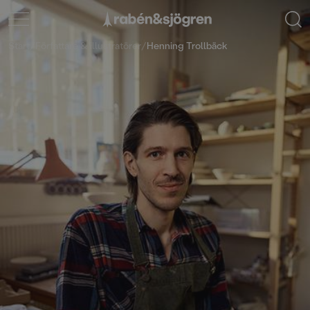
Start
/
Författare & illustratörer
/
Henning Trollbäck