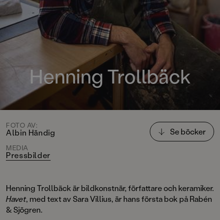
Henning Trollbäck
FOTO AV:
Se böcker
Albin Händig
MEDIA
Pressbilder
Henning Trollbäck är bildkonstnär, författare och keramiker.
Havet
, med text av Sara Villius, är hans första bok på Rabén
& Sjögren.