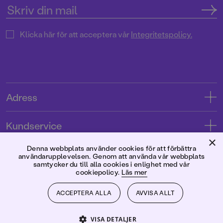
Klicka här för att acceptera vår
Integritetspolicy.
Adress
Adress
Kundservice
08-769 88 00
×
Kontakta oss
Denna webbplats använder cookies för att förbättra
Förlaget
användarupplevelsen. Genom att använda vår webbplats
Tryckerigatan 4
Kundservice
samtycker du till alla cookies i enlighet med vår
cookiepolicy.
Läs mer
Om oss
103 12 Stockholm
Följ oss
Användarvillkor intressenter
Jobba hos oss
ACCEPTERA ALLA
AVVISA ALLT
Org.nr: 556045-7748
Användarvillkor nyhetsbrev
Facebook
Manus
2026
©
Rabén & Sjögren
VISA DETALJER
Integritetspolicy
Instagram