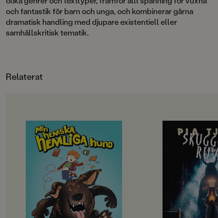
olika genrer och texttyper, framför allt spänning för vuxna
och fantastik för barn och unga, och kombinerar gärna
dramatisk handling med djupare existentiell eller
samhällskritisk tematik.
Relaterat
OM BOKEN
OM BOKEN
Alvar vaknar en morgon med en
Har du ibland önskat
märklig knöl på bröstet. Det visar
populär, omtyckt ell
sig vara början på något helt
betydelsefull? När Li
otroligt – och väldigt läskigt.
musikläraren, kommer
Ur knölen föds Morr, en hund som
skola förändras allt.
är osynlig för alla andra men helt
Luciatävlingen lovar
verklig för Alvar. Morr är vild,
kan nå sina drömmar
högljudd och ställer till problem i
beredda att kämpa oc
Alvars liv, allra mest i skolan. Men
henne. Plötsligt blir