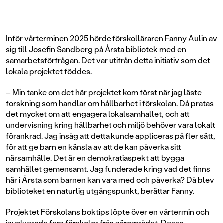
Inför vårterminen 2025 hörde förskolläraren Fanny Aulin av
sig till Josefin Sandberg på Årsta bibliotek med en
samarbetsförfrågan. Det var utifrån detta initiativ som det
lokala projektet föddes.
– Min tanke om det här projektet kom först när jag läste
forskning som handlar om hållbarhet i förskolan. Då pratas
det mycket om att engagera lokalsamhället, och att
undervisning kring hållbarhet och miljö behöver vara lokalt
förankrad. Jag insåg att detta kunde appliceras på fler sätt,
för att ge barn en känsla av att de kan påverka sitt
närsamhälle. Det är en demokratiaspekt att bygga
samhället gemensamt. Jag funderade kring vad det finns
här i Årsta som barnen kan vara med och påverka? Då blev
biblioteket en naturlig utgångspunkt, berättar Fanny.
Projektet Förskolans boktips löpte över en vårtermin och
involverade fem förskolor från närområdet. Dessa