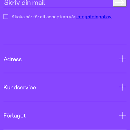
Klicka här för att acceptera vår
Integritetspolicy.
Adress
Adress
Kundservice
08-769 88 00
Tryckerigatan 4
Kontakta oss
Förlaget
103 12 Stockholm
Kundservice
Org.nr: 556045-7748