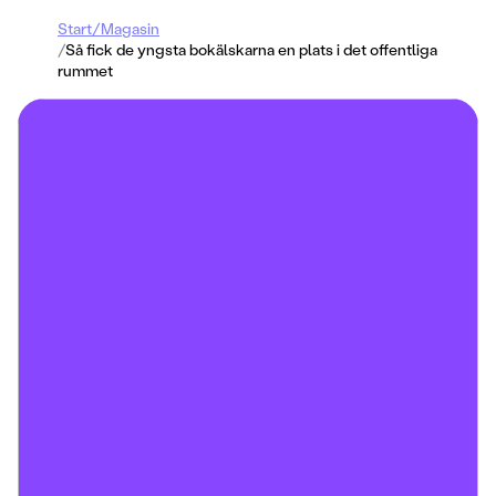
Start
/
Magasin
/
Så fick de yngsta bokälskarna en plats i det offentliga
rummet