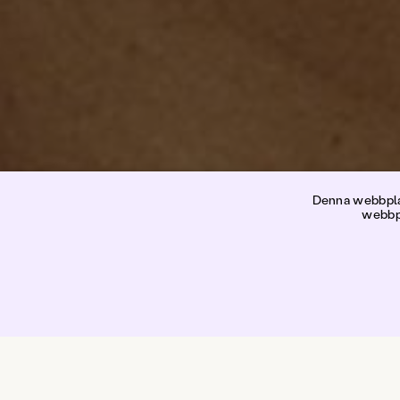
L
Denna webbplat
webbpl