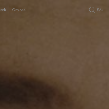
otek
Om oss
Sök