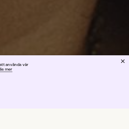
×
ck
att använda vår
äs mer