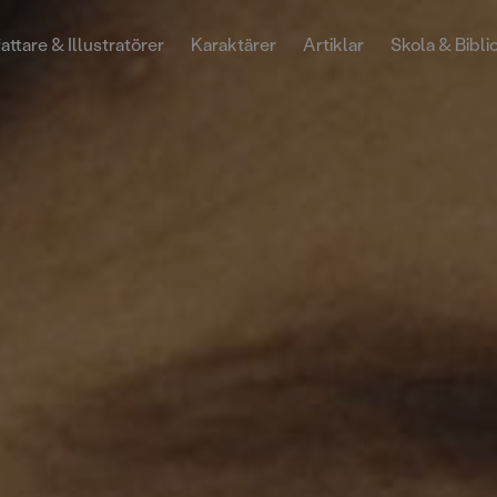
attare & Illustratörer
Karaktärer
Artiklar
Skola & Bibli