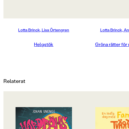
Nej
Produktdetaljer
Lotta Brinck, Lisa Örtengren
Lotta Brinck, A
ISBN
9789129630541
Helgstök
Gröna rätter för
ANTAL SIDOR
77
VIKT (KG)
Relaterat
0.343
FORMAT
Kartonnage
OM BOKEN
OM BOKEN
Rillo och hans kompisar i
Det här är familjen 
Skateboardklubben Blåmärket har
en helt vanlig famil