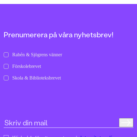
allra första gångerna.
uppochnervänd värl
bilder att titta läng
Jenny Dahlberg som
illustrerat för Kamr
om första boken – F
Tvärtomsson:"Fart o
Prenumerera på våra nyhetsbrev!
byxorna på huvudet 
komikern Måns Nils
Kamratpostenfavori
Dahlberg slår sina p
Rabén & Sjögrens vänner
denna galet kaosiga
medryckande bilderb
Förskolebrevet
Hallhagen tipsar om 
böcker för barn och 
Skola & Biblioteksbrevet
SvD"Mycket underhå
särskilt att rutscha
Dahlbergs bilder som 
en enda sekund. På 
uppslag finns tusen d
upptäcka. Inte minst 
följa familjens hund
sniffande äventyr." -
DN"En bok som komm
till skratt hos såväl 