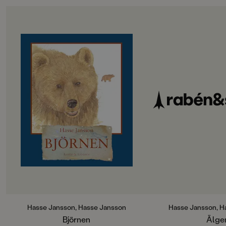
OM BOKEN
OM BOKEN
Europas största rovdjur Visste du
Genom denna vackra 
att en vuxen björnhanne kan äta 50
älgens spår och ser v
kilo bär på en enda dag? Eller att
sig sin föda - kvistar
han kan äta upp en hel ko? Och att
rönn, en och tall, och
han när han föds inte väger mer än
förstås. Några tiotal
300 gram. Som en liten ekorre. Och
måste en fullvuxen ä
att han som vuxen når en vikt på
flyr snabbt om den 
över 300 kilo. Efter Älgen (2003) får
av människa. Den ser
nu björnen sin egen bok. Hasse
bra, men uppfattar m
Jansson känner verkligen de djur
Kanske hinner vi rä
han skriver om - och illustrerar i
pampiga älghorn, me
vacker akvarell. Älgen finns nu
ingenting med älgens
också på tyska - Der Elch.
göra. Vi kan läsa om
parningsbeteende o
urindoftande bruns
går dräktig i 32 vec
sedan sina kalvar, en
Hasse Jansson, Hasse Jansson
Hasse Jansson, H
stycken, som får följ
Björnen
Älge