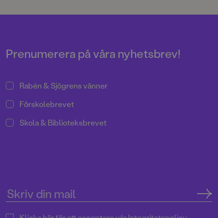
nästa vår. Då jagar h
dem. Och vi vet att 
lämnade årskalvar ka
fara i trafiken. Varje
älgar inblandade i tr
Under jakt fälls varj
Prenumerera på våra nyhetsbrev!
älgar i Sverige. Ja, 
viktig både som köt
som turistattraktion 
Rabén & Sjögrens vänner
Förskolebrevet
Skola & Biblioteksbrevet
Klicka här för att acceptera vår
Integritetspolicy.