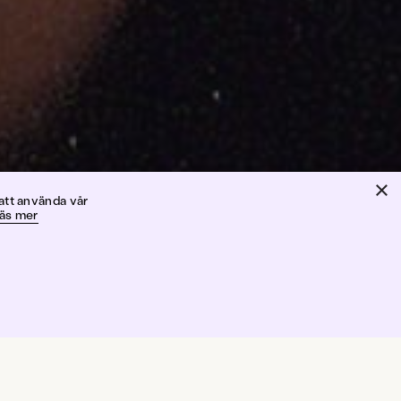
×
on
att använda vår
äs mer