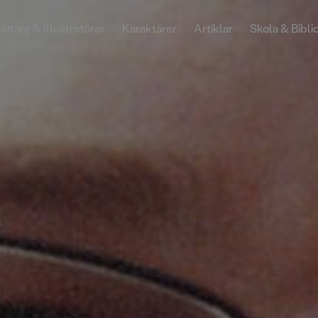
attare & Illustratörer
Karaktärer
Artiklar
Skola & Bibli