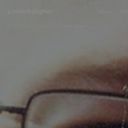
Böcker
Förf
Start
/
Författare & illustratörer
/
Hans Olsson