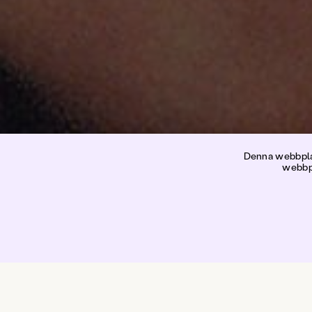
H
Denna webbplat
webbpl