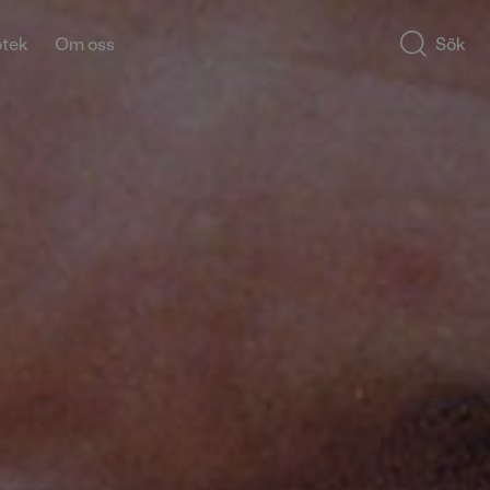
otek
Om oss
Sök