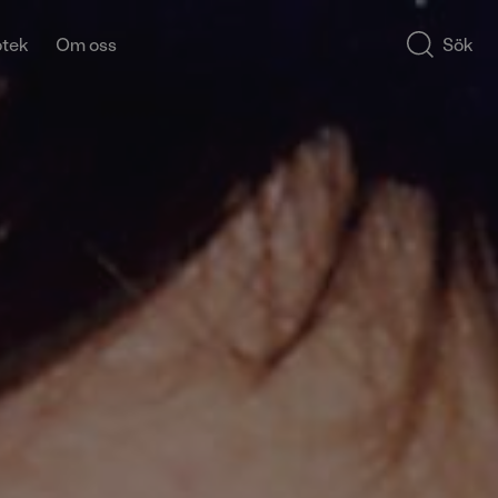
otek
Om oss
Sök