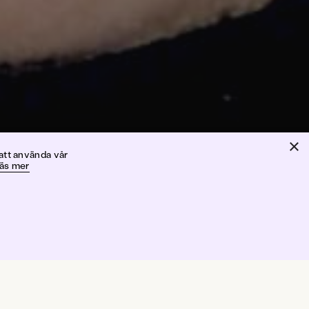
×
en
att använda vår
äs mer