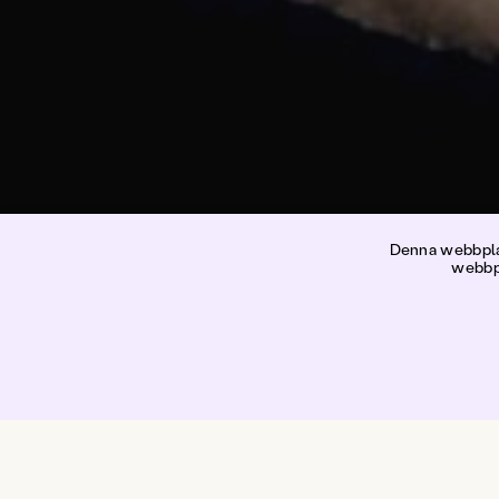
K
Denna webbplat
webbpl