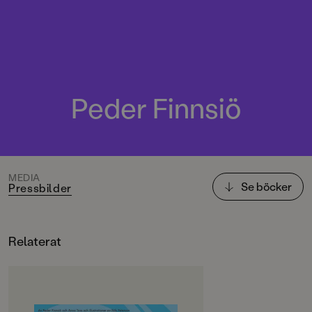
Peder Finnsiö
MEDIA
Se böcker
Pressbilder
Relaterat
OM BOKEN