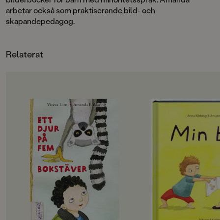
arbetar också som praktiserande bild- och
skapandepedagog.
Relaterat
OM BOKEN
OM BOKEN
Viveca Lärn är en av vårt lands
När två små bokälska
främsta och mest älskade
det bara finns en bok
barnboksförfattare. Nu är hon
uppstå problem.
tillbaka med en ny djursaga - en
Vems bok är det ege
fristående fortsättning på
Vill ha bok. Låna bo
Kottsommar!
bok!!! Gömma bok.
Vilken tur att det fi
Hösten har kommit till Orust och
En lekfull berättelse
Pigge och Gnidde, de populära
stort bokbegär! Min
igelkottarna från Kottsommar, har
BOK!
gått i ide. Då passar Ola och Lisa på
"Min bok!" är ett slag