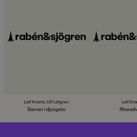
Leif Krantz, Ulf Löfgren
Leif Kra
Barnen i djungeln
Rhensil