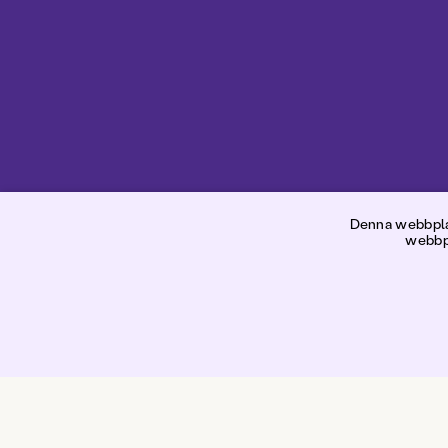
Pom
Denna webbplat
webbpl