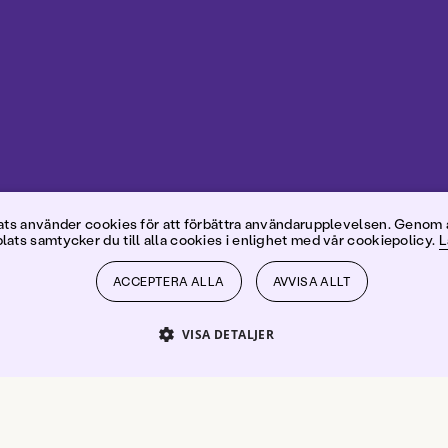
pe Heden
s använder cookies för att förbättra användarupplevelsen. Genom 
ats samtycker du till alla cookies i enlighet med vår cookiepolicy.
L
ACCEPTERA ALLA
AVVISA ALLT
VISA DETALJER
PRESTANDA
INRIKTNING
FUNKTIONER