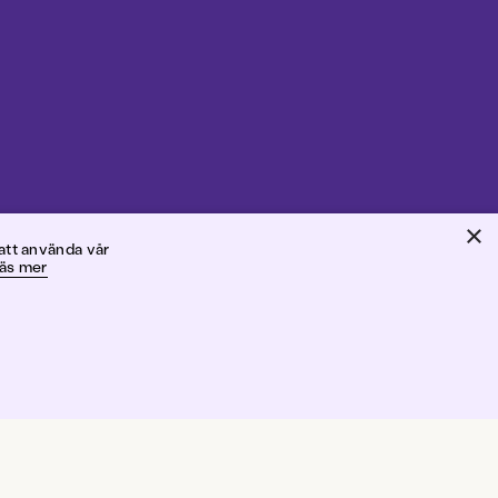
×
gren
att använda vår
äs mer