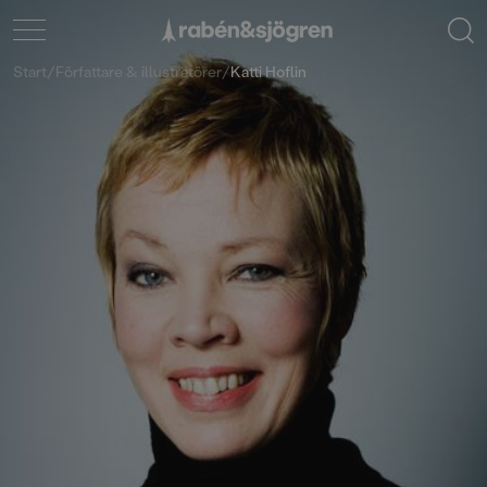
Start
/
Författare & illustratörer
/
Katti Hoflin