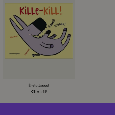
Det är kul att kittlas!
Kille-kill är en pekbok med flikar
och en massa tokiga, kittliga djur:
Kille-kill!
Vem blir killad på snurr-svansen?
Jo, grisen Rulle. Grymt!
Kille-kill!
Vem blir killad på klorna?
Jo, hönan Kicki.
Kackackackackack!
Kille-kill!
Vem blir killad på hela kroppen?
Inte jag …! Inte jag …!
Émile Jadoul
Kille-kill! Sluta kittlas, mina
Kille-kill!
gullungar!