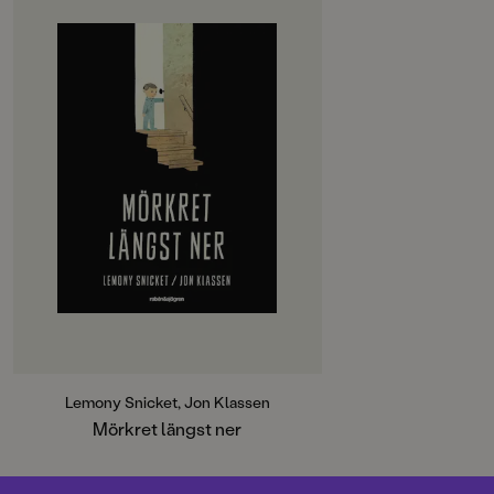
OM BOKEN
Mörkret bor i samma hus som
Alfred. För det mesta håller det till
nere i källaren. Det är bra, för
mörkret kan vara lite stort och
läskigt. Men så en natt kryper det
upp ur sitt hörn bakom
tvättmaskinen och breder ut sig
över fönster och dörrar, uppför de
många långa trapporna. Hela vägen
upp till Alfreds rum.
Med stor inlevelse, stilrena
illustrationer och ett poetiskt språk
berättas historien om en liten kille
som övervinner sin rädsla och blir
kompis med mörkret i källaren.
Lemony Snicket, Jon Klassen
Mörkret längst ner