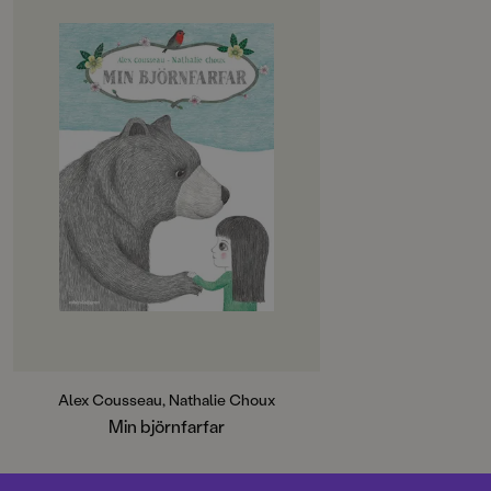
OM BOKEN
Farfar har just dött. Den lilla flickan
älskade honom så mycket. Hon
drömmer ett äventyr där farfar blir
en björn. De ger sig ut för att leta
efter våren tillsammans och går in i
den djupa skogen där snön ännu
ligger vit. Björnfarfar gräver sig ner
till underjorden där de följer en
mullvad in i gångarna. Där nere
stannar farfar kvar men flickan
skyndar tillbaka till värmen, till
livet. När våren kommer blir
Björnfarfar ett träd på ängen.
Vacker och tänkvärd bok med
bilder av en av Frankrikes bästa
barnboksillustratörer.
Alex Cousseau, Nathalie Choux
Min björnfarfar