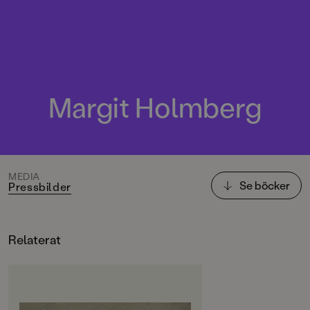
Margit Holmberg
MEDIA
Se böcker
Pressbilder
Relaterat
OM BOKEN