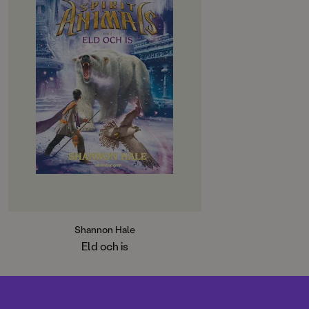
Märkliga saker håller på att hända.
Conor, Abeke, Meilin och Rollan
har sicksackat över hela Erdas i
kampen mot de hänsynslösa
Erövrarna. De fyra vännerna är
med sina magiska krafter från
andedjuren de enda som kan
stoppa ondskan.
En ledtråd har fört dem till den
frusna kanten vid världens ände.
Under den till synes lugna ytan
lurar dödliga hemligheter och allt
är inte vad det verkar. Att få reda på
sanningen blir en kamp mot
klockan.
För Erövrarna är hack i häl.
Shannon Hale
Eld och is
Eld och is är den fjärde delen i den
spännande Spirit Animal-serien
där vi får följa fyra ungdomar och
deras magiska andedjur.
Tillsammans har de en enda