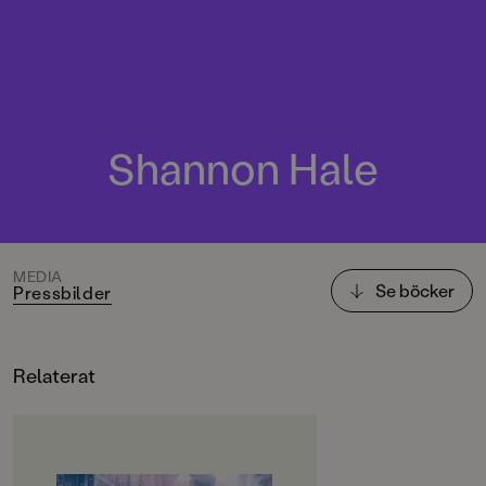
Shannon Hale
MEDIA
Se böcker
Pressbilder
Relaterat
OM BOKEN