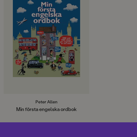
1000 ord och 1000 bilder! Enkel,
lätt att använda och full av roliga
illustrationer som inspirerar
språkinlärningen! Min första
engelska ordbok passar alla barn
som börjar lära sig engelska. Orden
är indelade efter teman - kroppen,
hemma, i skolan, känslor - teman
som knyter an till barnens egen
värld. Orden presenteras både med
svensk översättning och insatta i en
enkel mening på engelska för att
man ska förstå hur de används. I
slutet av boken finns en mycket
kortfattad grammatik och register
över alla ord.
Peter Allen
Min första engelska ordbok