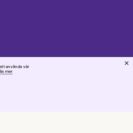
×
nd
att använda vår
äs mer