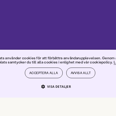
östa Krila
s använder cookies för att förbättra användarupplevelsen. Genom 
ats samtycker du till alla cookies i enlighet med vår cookiepolicy.
L
ACCEPTERA ALLA
AVVISA ALLT
VISA DETALJER
PRESTANDA
INRIKTNING
FUNKTIONER