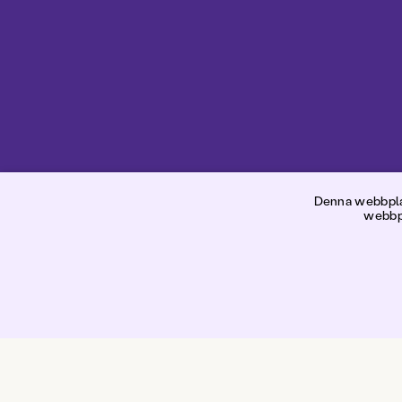
G
Denna webbplat
webbpl