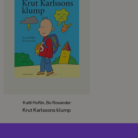
Krut Karlssons mamma och pappa
bor inte ihop längre. Mamma ska
jobba tre veckor i en annan stad.
Under tiden ska Karlsson bo hos
pappa. Karlsson som tycker så
mycket om sitt. rum. Där finns
smågubbarna, gosedjuren och allt
som behövs. Han känner en
konstrig klump i magen. Karlsson
går olovandes till mormor och där
sitter pappa vid köksbordet. Han
har just pratat med mamma. De har
världens bästa idé!
Katti Hoflin, Bo Rosander
Krut Karlssons klump