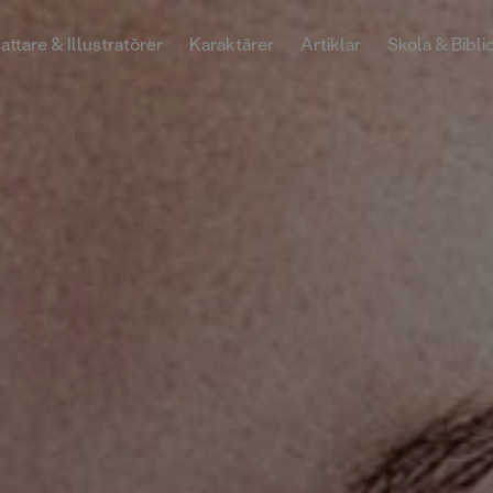
attare & Illustratörer
Karaktärer
Artiklar
Skola & Bibli