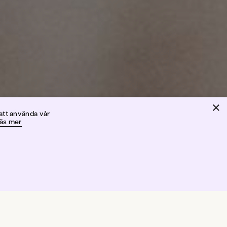
×
n
att använda vår
äs mer