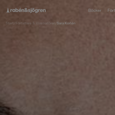
Böcker
Förf
Start
/
Författare & illustratörer
/
Sara Korlén