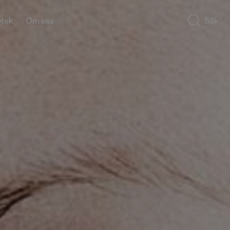
otek
Om oss
Sök