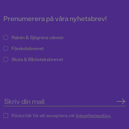
lågstadietjejen Mitz
värld. Mitzi har må
och hon kommer på
Prenumerera på våra nyhetsbrev!
livet på sitt helt egna
Rabén & Sjögrens vänner
Förskolebrevet
Skola & Biblioteksbrevet
Klicka här för att acceptera vår
Integritetspolicy.