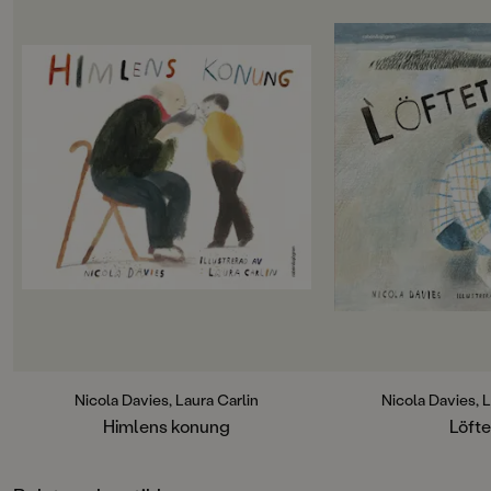
OM BOKEN
OM BOKEN
Pojken, herr Evans och duvan
I en mörk gränd, i e
Himlens Konung möter vi i den här
försöker en ung tjuv 
fina bilderboken om främlingskap,
väska från en äldre
längtan och hemkänsla.
håller hårt i väskan,
hon släpper om tjuve
Hyllade illustratören Laura Carlin
"plantera dem". Tjuv
samarbetar med zoologen och
springer iväg med 
författaren Nicola Davies.
armen.
Varje dag hälsade jag på hos
Men i väskan ligger
duvorna.
eller mat. I väskan f
ekollon: gröna, perf
Jag tränar dem för att tävla , sa herr
Hon förstår Löftet, h
Evans.
är och börjar redan n
plantera. Hon plant
Och den här den kommer att bli en
planterar och långs
vinnare.
förändras flickan, 
Nicola Davies, Laura Carlin
Nicola Davies, L
städer där det börjar
Himlens konung
Löfte
Han lade en duva i mina händer.
Löftet är en enkel hi
Jag kände det lilla hjärtats snabba
viktigt budskap. De