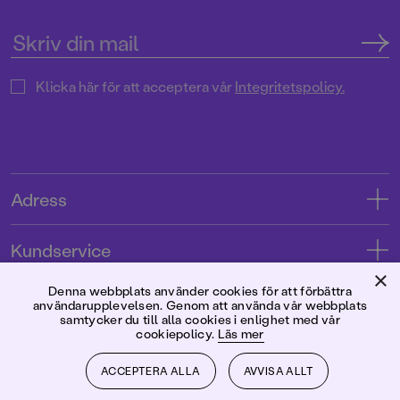
Klicka här för att acceptera vår
Integritetspolicy.
Adress
Adress
Kundservice
08-769 88 00
×
Kontakta oss
Denna webbplats använder cookies för att förbättra
Förlaget
användarupplevelsen. Genom att använda vår webbplats
Tryckerigatan 4
Kundservice
samtycker du till alla cookies i enlighet med vår
cookiepolicy.
Läs mer
Om oss
103 12 Stockholm
Följ oss
Användarvillkor intressenter
Jobba hos oss
ACCEPTERA ALLA
AVVISA ALLT
Org.nr: 556045-7748
Användarvillkor nyhetsbrev
Facebook