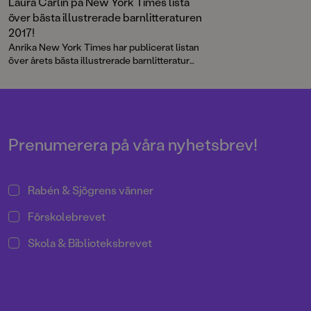
Laura Carlin på New York Times lista
över bästa illustrerade barnlitteraturen
2017!
Anrika New York Times har publicerat listan
över årets bästa illustrerade barnlitteratur
och på listan hittar vi två böcker som Rabén
& Sjögren givit ut på svenska.
Prenumerera på våra nyhetsbrev!
Rabén & Sjögrens vänner
Förskolebrevet
Skola & Biblioteksbrevet