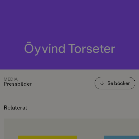
Öyvind Torseter
MEDIA
Se böcker
Pressbilder
Relaterat
OM BOKEN
OM BOKEN