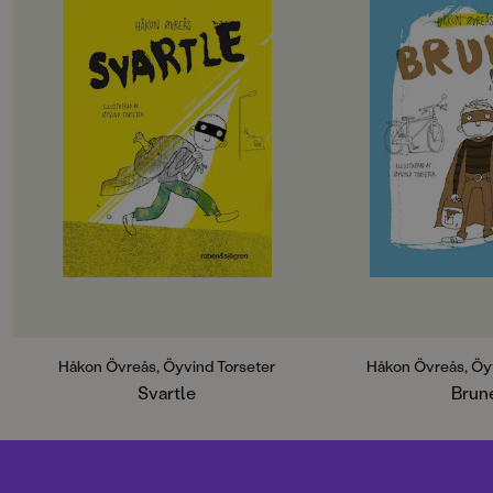
Det har flyttat in en ny flicka i det
På dagen är Rune R
gamla bageriet. Atle tycker att hon
natten är Rune Brun
är väldigt spännande. Men hur ska
superhjälte som inte
han imponera på henne? Så
någonting. En fanta
kommer han på en plan: Om han
vänskap, saknad oc
lånar Ordförandens prisbelönta
händer när superkra
höna och sedan låtsas som om han
riktigt räcker till.
hittat den, kommer han säkert att
bli berömd och få vara med i
Brune är poeten Hå
tidningen. Det borde imponera!
barnboksdebut. He
mottogs boken med
Men när plötsligt inget går enligt
och belönades blan
planen, behöver Atle hjälp av
Norske Barne- og
superhjälten Svartle och hans
Ungdomsbokforfatt
bästisar Brune och Blåse. I och för
debutantpris Trollkr
sig förstår inte Brune och Blåse
riktigt vad som har hänt, och
Vinnare av Nordiska
Håkon Övreås, Öyvind Torseter
Håkon Övreås, Öy
egentligen gör inte Atle det heller ...
för barn- och ungdo
Svartle
Brun
Det kan inte annat än bli en massa
2014.
förvecklingar och spännande
jakter!
Osentimentalt, dråpligt och utan