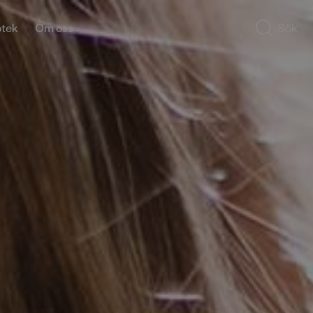
otek
Om oss
Sök