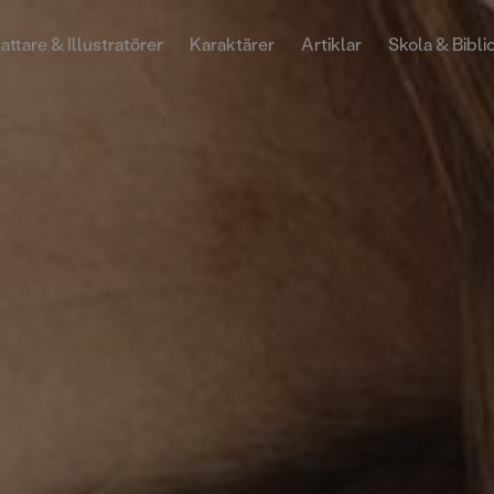
attare & Illustratörer
Karaktärer
Artiklar
Skola & Bibli