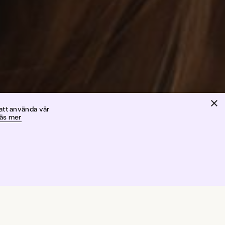
×
and
att använda vår
äs mer