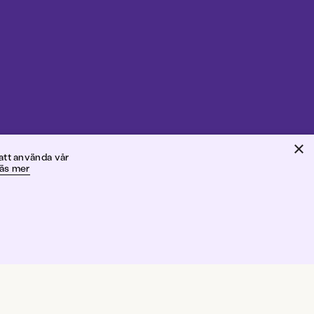
×
ck
att använda vår
äs mer