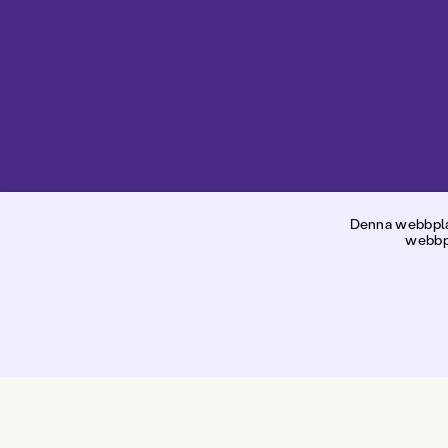
N
Denna webbplat
webbpl