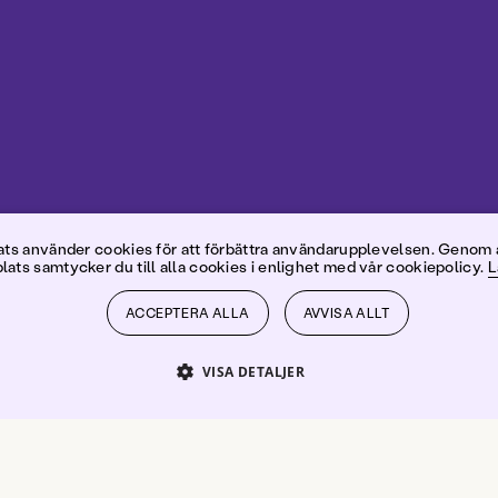
ick Garli
s använder cookies för att förbättra användarupplevelsen. Genom 
ats samtycker du till alla cookies i enlighet med vår cookiepolicy.
L
ACCEPTERA ALLA
AVVISA ALLT
VISA DETALJER
PRESTANDA
INRIKTNING
FUNKTIONER