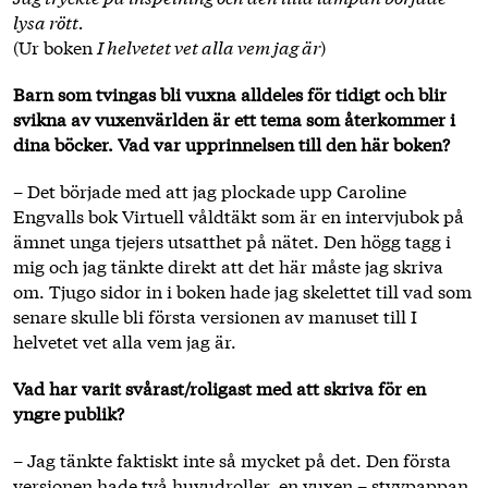
lysa rött.
(Ur boken
I helvetet vet alla vem jag är
)
Barn som tvingas bli vuxna alldeles för tidigt och blir
svikna av vuxenvärlden är ett tema som återkommer i
dina böcker. Vad var upprinnelsen till den här boken?
– Det började med att jag plockade upp Caroline
Engvalls bok Virtuell våldtäkt som är en intervjubok på
ämnet unga tjejers utsatthet på nätet. Den högg tagg i
mig och jag tänkte direkt att det här måste jag skriva
om. Tjugo sidor in i boken hade jag skelettet till vad som
senare skulle bli första versionen av manuset till I
helvetet vet alla vem jag är.
Vad har varit svårast/roligast med att skriva för en
yngre publik?
– Jag tänkte faktiskt inte så mycket på det. Den första
versionen hade två huvudroller, en vuxen – styvpappan