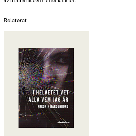
Relaterat
OM BOKEN
När Rosanna får ett meddelande
från någon som kallar sig P_Wyze är
hon först inte så intresserad. Hon
har fullt upp med skolan,
fotbollsträning och förälskelsen i
Noel. Men snart blir P_Wyze en
anonym vän att anförtro sig åt,
någon som förstår och säger precis
rätt saker just när Rosanna behöver
höra dem. Men personen bakom
aliaset är också någon som får
Rosanna att göra saker hon aldrig
gjort förut. Snart är hon fast i ett