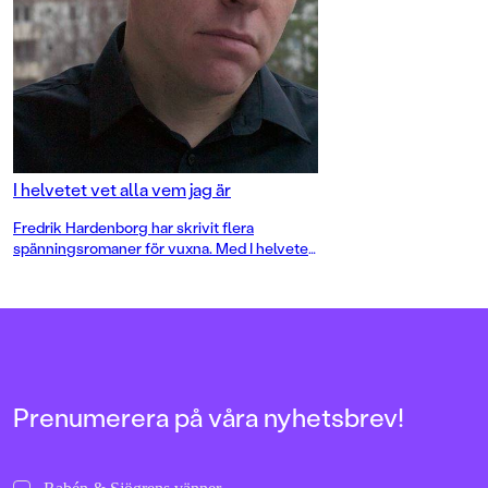
I helvetet vet alla vem jag är
Fredrik Hardenborg har skrivit flera
spänningsromaner för vuxna. Med I helvetet
vet alla vem jag är debuterar han som
ungdomsboksförfattare. Vi fick en pratstund
med Fredrik.
Prenumerera på våra nyhetsbrev!