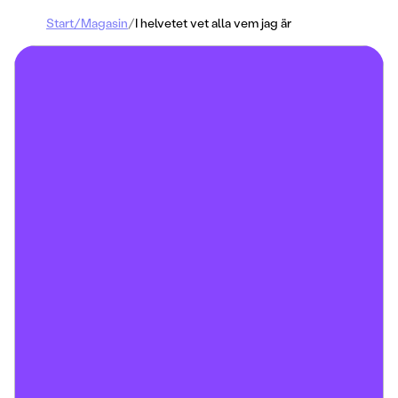
Start
/
Magasin
/
I helvetet vet alla vem jag är