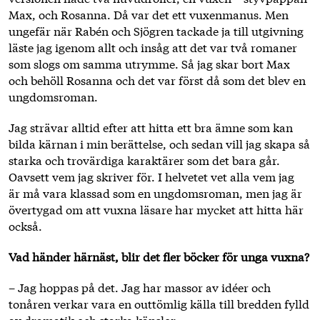
Max, och Rosanna. Då var det ett vuxenmanus. Men
ungefär när Rabén och Sjögren tackade ja till utgivning
läste jag igenom allt och insåg att det var två romaner
som slogs om samma utrymme. Så jag skar bort Max
och behöll Rosanna och det var först då som det blev en
ungdomsroman.
Jag strävar alltid efter att hitta ett bra ämne som kan
bilda kärnan i min berättelse, och sedan vill jag skapa så
starka och trovärdiga karaktärer som det bara går.
Oavsett vem jag skriver för. I helvetet vet alla vem jag
är må vara klassad som en ungdomsroman, men jag är
övertygad om att vuxna läsare har mycket att hitta här
också.
Vad händer härnäst, blir det fler böcker för unga vuxna?
– Jag hoppas på det. Jag har massor av idéer och
tonåren verkar vara en outtömlig källa till bredden fylld
av dramatik och starka känslor.