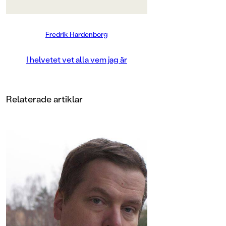
nät, spunnet av någon med väldigt
onda avsikter.
Fredrik Hardenborg
Fredrik Hardenborg har tidigare
skrivit spänningsromaner för
vuxna. I helvetet vet alla vem jag är,
I helvetet vet alla vem jag är
är hans debut som
ungdomsbokförfattare.
Relaterade artiklar