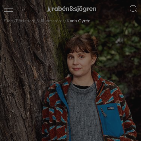
Start
/
Författare & illustratörer
/
Karin Cyrén