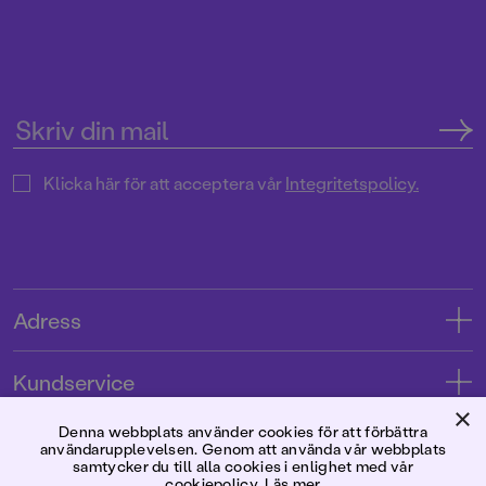
Klicka här för att acceptera vår
Integritetspolicy.
Adress
Adress
Kundservice
08-769 88 00
×
Kontakta oss
Denna webbplats använder cookies för att förbättra
Förlaget
användarupplevelsen. Genom att använda vår webbplats
Tryckerigatan 4
Kundservice
samtycker du till alla cookies i enlighet med vår
cookiepolicy.
Läs mer
Om oss