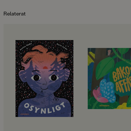
Relaterat
OM BOKEN
OM BOKEN
"Det är läsning som, helt
"Bakom affären växe
kongenialt, ger gåshud."
Den syns nästan int
Emma Holm, DNAllt som inte syns,
växer där.
men ändå finns – vad är det
Kan du se den?"
egentligen? Det goda i sylten och
det som knottrar huden när vi
En stor parkering f
sjunger. Osynligt! Ändå finns
stormarknad. Asfalt,
det.”Jag tänker på det som inte
avgaser. Men finns 
syns. Men ändå finns!Som värmen
Om man tittar riktigt
under täcket. Och lukten i mammas
morgonrock.Det som kittlar när vi
Följ med in i skoge
hopparsyns intemen
annan lägger märke t
känns!”Annica Hedin och Karin
efter alla djur som b
Cyrén har skapat en bilderbok
hyllning till naturen
utöver det vanliga. På växelvis
fantasin. Och glädje