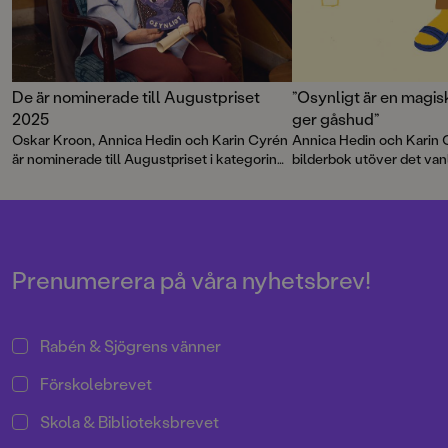
De är nominerade till Augustpriset
”Osynligt är en magi
2025
ger gåshud”
Oskar Kroon, Annica Hedin och Karin Cyrén
Annica Hedin och Karin 
är nominerade till Augustpriset i kategorin
bilderbok utöver det van
Årets svenska barn- och ungdomsbok för
osynligt men ändå finns.
Det finns inget paradis
respektive
Osynligt
.
Priset delas ut den 24 november vid
Augustgalan på Dramaten i Stockholm.
Prenumerera på våra nyhetsbrev!
Rabén & Sjögrens vänner
Förskolebrevet
Skola & Biblioteksbrevet