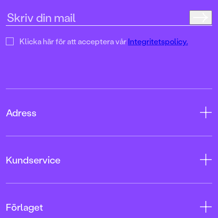
Klicka här för att acceptera vår
Integritetspolicy.
Adress
Adress
Kundservice
08-769 88 00
Tryckerigatan 4
Kontakta oss
Förlaget
103 12 Stockholm
Kundservice