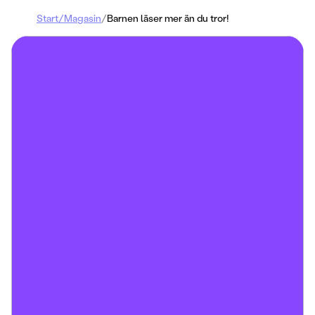
Start
/
Magasin
/
Barnen läser mer än du tror!