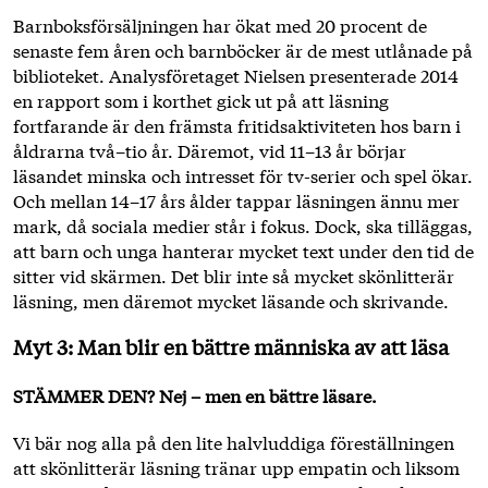
Barnboksförsäljningen har ökat med 20 procent de
senaste fem åren och barnböcker är de mest utlånade på
biblioteket. Analysföretaget Nielsen presenterade 2014
en rapport som i korthet gick ut på att läsning
fortfarande är den främsta fritidsaktiviteten hos barn i
åldrarna två–tio år. Däremot, vid 11–13 år börjar
läsandet minska och intresset för tv-serier och spel ökar.
Och mellan 14–17 års ålder tappar läsningen ännu mer
mark, då sociala medier står i fokus. Dock, ska tilläggas,
att barn och unga hanterar mycket text under den tid de
sitter vid skärmen. Det blir inte så mycket skönlitterär
läsning, men däremot mycket läsande och skrivande.
Myt 3: Man blir en bättre människa av att läsa
STÄMMER DEN?
Nej – men en bättre läsare.
Vi bär nog alla på den lite halvluddiga föreställningen
att skönlitterär läsning tränar upp empatin och liksom