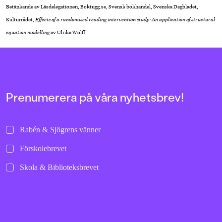
Betänkande av Läsdelegationen, Boktugg.se, Svensk bokhandel, Svenska Dagbladet,
Kulturrådet,
Effects of a randomised reading intervention study: An application of structural
equation modelling
av Ulrika Wolff.
Prenumerera på våra nyhetsbrev!
Rabén & Sjögrens vänner
Förskolebrevet
Skola & Biblioteksbrevet