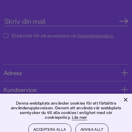
Klicka här för att acceptera vår
Integritetspolicy.
Adress
Adress
Kundservice
08-769 88 00
×
Kontakta oss
Denna webbplats använder cookies för att förbättra
Förlaget
användarupplevelsen. Genom att använda vår webbplats
Tryckerigatan 4
Kundservice
samtycker du till alla cookies i enlighet med vår
cookiepolicy.
Läs mer
Om oss
103 12 Stockholm
Följ oss
Användarvillkor intressenter
Jobba hos oss
ACCEPTERA ALLA
AVVISA ALLT
Org.nr: 556045-7748