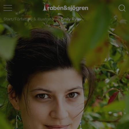
Start
/
Författare & illustratörer
/
Emily Ryan