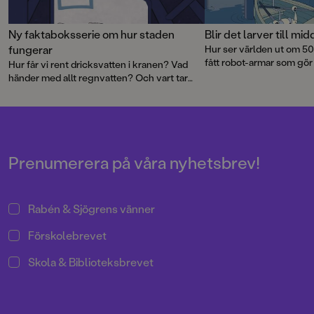
Ny faktaboksserie om hur staden
Blir det larver till mi
fungerar
Hur ser världen ut om 50
fått robot-armar som gör
Hur får vi rent dricksvatten i kranen? Vad
Det låter kanske otroligt
händer med allt regnvatten? Och vart tar
kan vi få mycket hjälp av
bajset vägen egentligen? VA-ingenjören
hoppfulla Framtidsboken 
Ellen Hall har skrivit en både rolig och
hjälp av aktuell forskning 
spännande faktabilderbok med härligt
framtiden.
detaljrika bilder av Emily Ryan.
Prenumerera på våra nyhetsbrev!
Rabén & Sjögrens vänner
Förskolebrevet
Skola & Biblioteksbrevet