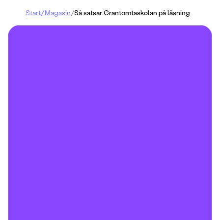
Start
/
Magasin
/
Så satsar Grantomtaskolan på läsning