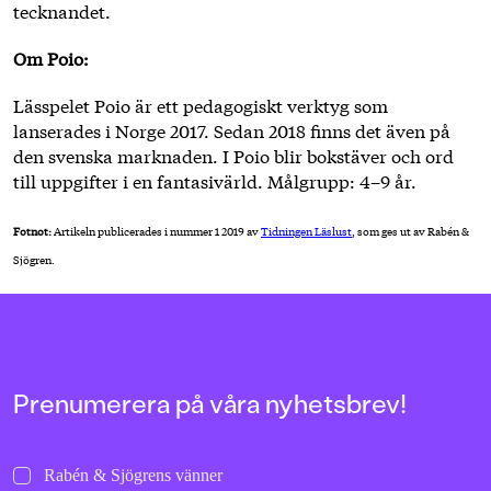
tecknandet.
Om Poio:
Lässpelet Poio är ett peda­go­giskt verktyg som
lanserades i Norge 2017. Sedan 2018 finns det även på
den svenska marknaden. I Poio blir bokstäver och ord
till uppgifter i en fantasi­värld. Målgrupp: 4–9 år.
Fotnot:
Artikeln publicerades i nummer 1 2019 av
Tidningen Läslust
, som ges ut av Rabén &
Sjögren.
Prenumerera på våra nyhetsbrev!
Rabén & Sjögrens vänner