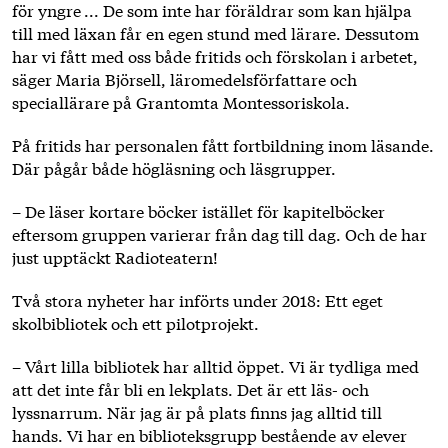
för yngre ... De som inte har föräldrar som kan hjälpa
till med läxan får en egen stund med lärare. Dessutom
har vi fått med oss både fritids och förskolan i arbetet,
säger Maria Björsell, läromedelsförfattare och
speciallärare på Grantomta Montessoriskola.
På fritids har personalen fått fortbildning inom läsande.
Där pågår både högläsning och läsgrupper.
– De läser kortare böcker istället för kapitelböcker
eftersom gruppen varierar från dag till dag. Och de har
just upptäckt Radioteatern!
Två stora nyheter har införts under 2018: Ett eget
skolbibliotek och ett pilotprojekt.
– Vårt lilla bibliotek har alltid öppet. Vi är tydliga med
att det inte får bli en lekplats. Det är ett läs- och
lyssnarrum. När jag är på plats finns jag alltid till
hands. Vi har en biblioteksgrupp bestående av elever